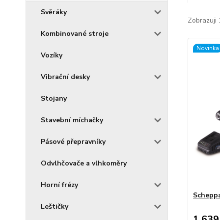
Svěráky
Zobrazuji 
Kombinované stroje
Novinka
Vozíky
Vibrační desky
Stojany
Stavební míchačky
Pásové přepravníky
Odvlhčovače a vlhkoměry
Horní frézy
Schepp
Leštičky
1 639