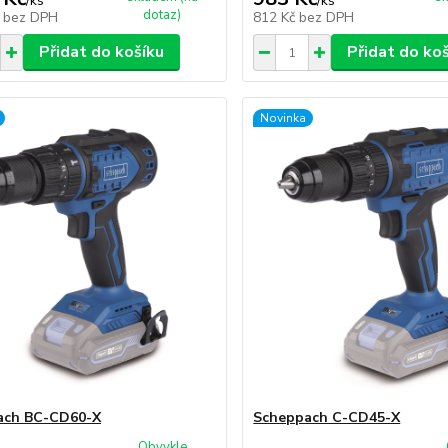
/
ks
/
ks
dotaz)
č
bez DPH
812 Kč
bez DPH
Přidat do košíku
Přidat do ko
Novinka
ach BC-CD60-X
Scheppach C-CD45-X
Obvykle