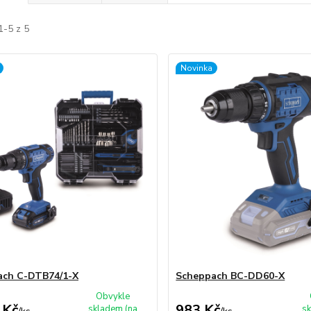
1-5 z 5
Novinka
ach C-DTB74/1-X
Scheppach BC-DD60-X
Obvykle
 Kč
983 Kč
skladem (na
sk