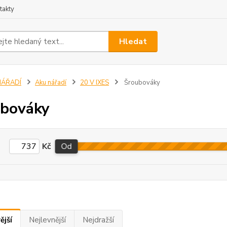
takty
Hledat
NÁŘADÍ
Aku nářadí
20 V IXES
Šroubováky
bováky
Kč
Od
ější
Nejlevnější
Nejdražší