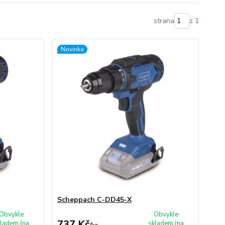
strana
z 1
Novinka
Scheppach C-DD45-X
Obvykle
Obvykle
737 Kč
ladem (na
skladem (na