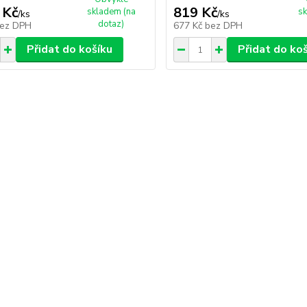
 Kč
819 Kč
skladem (na
sk
/
ks
/
ks
dotaz)
ez DPH
677 Kč
bez DPH
Přidat do košíku
Přidat do ko