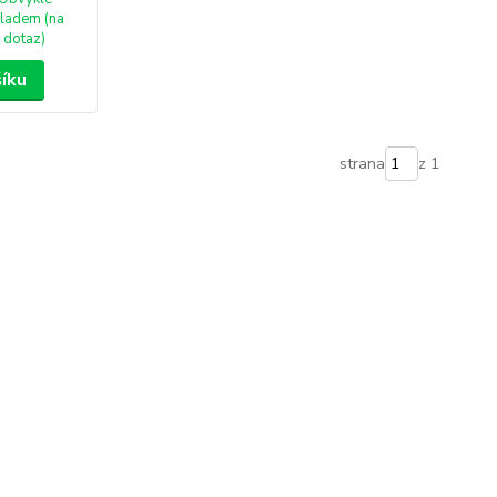
ladem (na
dotaz)
šíku
strana
z 1