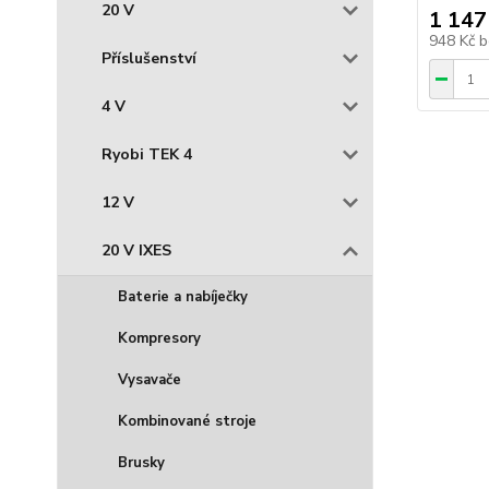
20 V
1 147
948 Kč
b
Příslušenství
4 V
Ryobi TEK 4
12 V
20 V IXES
Baterie a nabíječky
Kompresory
Vysavače
Kombinované stroje
Brusky