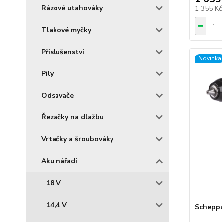
Rázové utahováky
1 355 K
Tlakové myčky
Příslušenství
Novinka
Pily
Odsavače
Řezačky na dlažbu
Vrtačky a šroubováky
Aku nářadí
18 V
14,4 V
Schepp