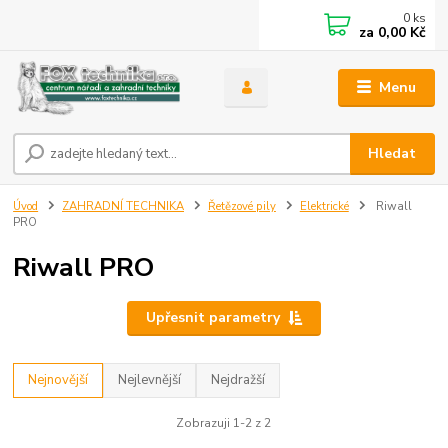
0
ks
za
0,00 Kč
Menu
Hledat
Úvod
ZAHRADNÍ TECHNIKA
Řetězové pily
Elektrické
Riwall
PRO
Riwall PRO
Upřesnit parametry
Nejnovější
Nejlevnější
Nejdražší
Zobrazuji 1-2 z 2