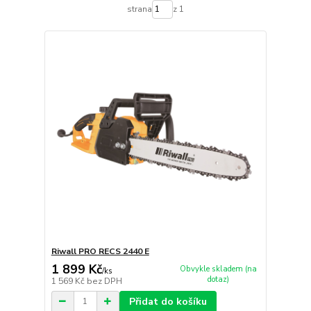
strana
z 1
Riwall PRO RECS 2440 E
1 899 Kč
Obvykle skladem (na
/
ks
dotaz)
1 569 Kč
bez DPH
Přidat do košíku