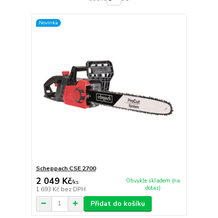
Novinka
Scheppach CSE 2700
2 049 Kč
Obvykle skladem (na
/
ks
dotaz)
1 693 Kč
bez DPH
Přidat do košíku