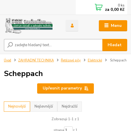
0
ks
za
0,00 Kč
Menu
Hledat
Úvod
ZAHRADNÍ TECHNIKA
Řetězové pily
Elektrické
Scheppach
Scheppach
Upřesnit parametry
Nejnovější
Nejlevnější
Nejdražší
Zobrazuji 1-1 z 1
strana
z 1