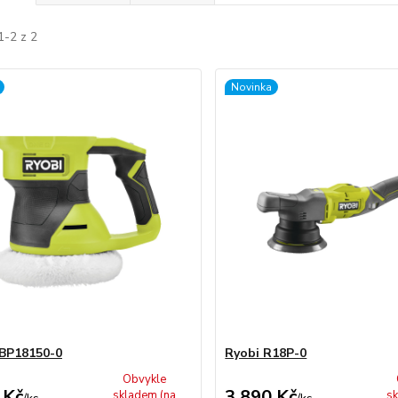
1-2 z 2
Novinka
BP18150-0
Ryobi R18P-0
Obvykle
 Kč
3 890 Kč
skladem (na
sk