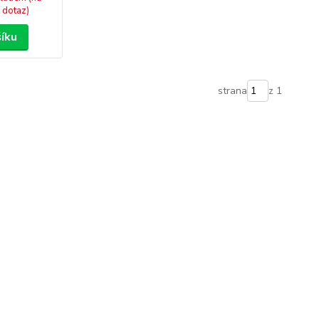
dotaz)
šíku
strana
z 1