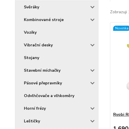
Svěráky
Zobrazuji 
Kombinované stroje
Novinka
Vozíky
Vibrační desky
Stojany
Stavební míchačky
Pásové přepravníky
Odvlhčovače a vlhkoměry
Horní frézy
Ryobi R
Leštičky
1 690