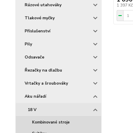
Rázové utahováky
1 397 K
Tlakové myčky
Příslušenství
Pily
Odsavače
Řezačky na dlažbu
Vrtačky a šroubováky
Aku nářadí
18 V
Kombinované stroje