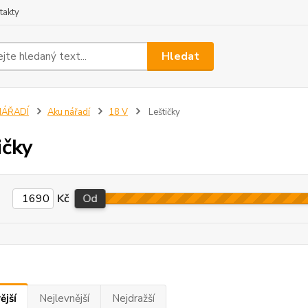
takty
Hledat
NÁŘADÍ
Aku nářadí
18 V
Leštičky
ičky
Kč
Od
ější
Nejlevnější
Nejdražší