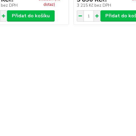
/
ks
/
ks
dotaz)
č
bez DPH
3 215 Kč
bez DPH
Přidat do košíku
Přidat do ko