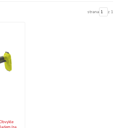
strana
z 1
Obvykle
ladem (na