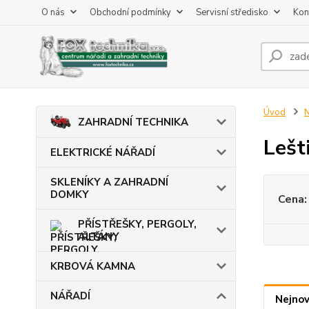
O nás
Obchodní podmínky
Servisní středisko
Kon
Úvod
ZAHRADNÍ TECHNIKA
Lešt
ELEKTRICKÉ NÁŘADÍ
SKLENÍKY A ZAHRADNÍ
DOMKY
Cena:
PŘÍSTŘEŠKY, PERGOLY,
ALTÁNY
KRBOVÁ KAMNA
NÁŘADÍ
Nejnov