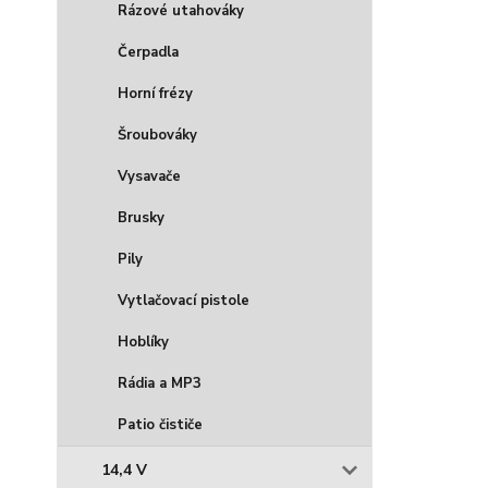
Rázové utahováky
Čerpadla
Horní frézy
Šroubováky
Vysavače
Brusky
Pily
Vytlačovací pistole
Hoblíky
Rádia a MP3
Patio čističe
14,4 V