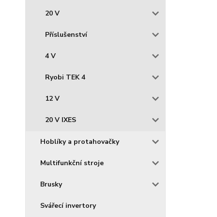
20 V
Příslušenství
4 V
Ryobi TEK 4
12 V
20 V IXES
Hoblíky a protahovačky
Multifunkční stroje
Brusky
Svářecí invertory