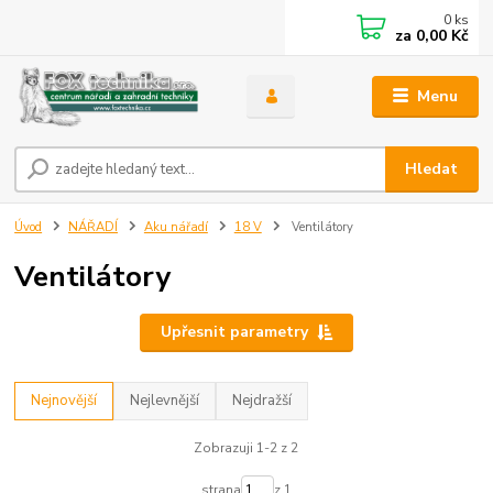
0
ks
za
0,00 Kč
Menu
Hledat
Úvod
NÁŘADÍ
Aku nářadí
18 V
Ventilátory
Ventilátory
Upřesnit parametry
Nejnovější
Nejlevnější
Nejdražší
Zobrazuji 1-2 z 2
strana
z 1