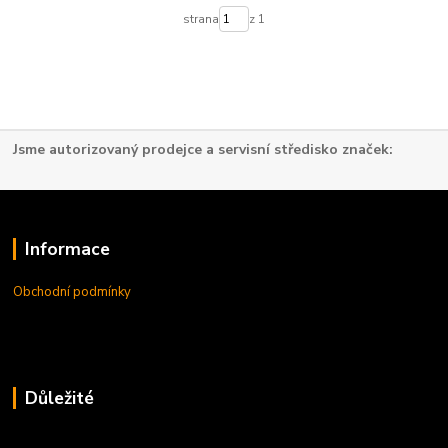
strana
z 1
Jsme autorizovaný prodejce a servisní středisko značek:
Informace
Obchodní podmínky
Důležité