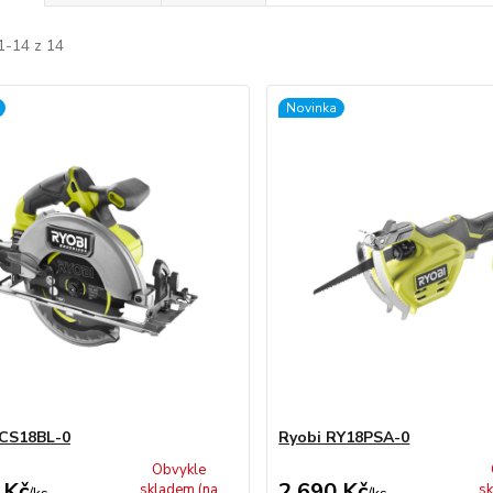
1-14 z 14
Novinka
RCS18BL-0
Ryobi RY18PSA-0
Obvykle
 Kč
2 690 Kč
skladem (na
sk