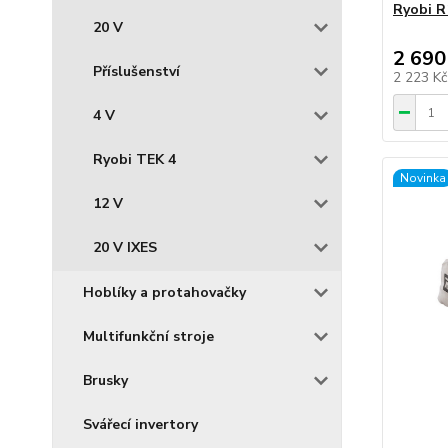
Ryobi R
20 V
2 690
Příslušenství
2 223 K
4 V
Ryobi TEK 4
Novinka
12 V
20 V IXES
Hoblíky a protahovačky
Multifunkční stroje
Brusky
Svářecí invertory