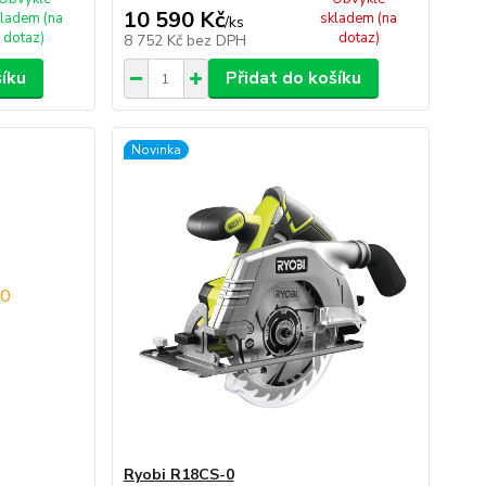
10 590 Kč
ladem (na
skladem (na
/
ks
dotaz)
dotaz)
8 752 Kč
bez DPH
šíku
Přidat do košíku
Novinka
Ryobi R18CS-0