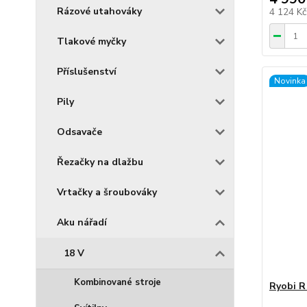
Rázové utahováky
4 124 K
Tlakové myčky
Příslušenství
Novinka
Pily
Odsavače
Řezačky na dlažbu
Vrtačky a šroubováky
Aku nářadí
18 V
Kombinované stroje
Ryobi R