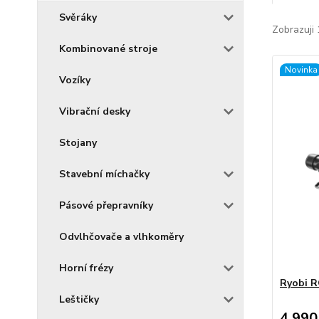
Svěráky
Zobrazuji 
Kombinované stroje
Novinka
Vozíky
Vibrační desky
Stojany
Stavební míchačky
Pásové přepravníky
Odvlhčovače a vlhkoměry
Horní frézy
Ryobi 
Leštičky
4 990