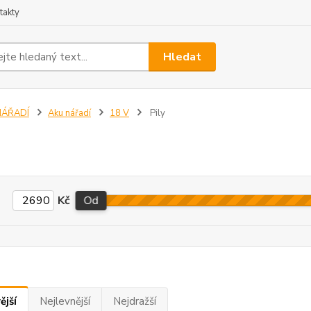
takty
Hledat
NÁŘADÍ
Aku nářadí
18 V
Pily
Kč
Od
ější
Nejlevnější
Nejdražší