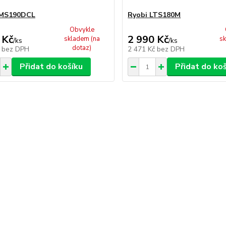
EMS190DCL
Ryobi LTS180M
Obvykle
 Kč
2 990 Kč
skladem (na
sk
/
ks
/
ks
dotaz)
č
bez DPH
2 471 Kč
bez DPH
Přidat do košíku
Přidat do ko