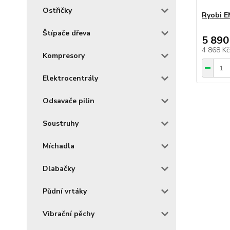
Ostřičky
Ryobi 
Štípače dřeva
5 890
4 868 K
Kompresory
Elektrocentrály
Odsavače pilin
Soustruhy
Míchadla
Dlabačky
Půdní vrtáky
Vibrační pěchy