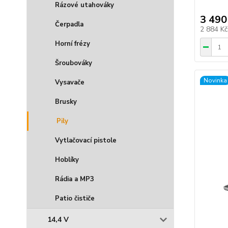
Rázové utahováky
3 490
Čerpadla
2 884 K
Horní frézy
Šroubováky
Novinka
Vysavače
Brusky
Pily
Vytlačovací pistole
Hoblíky
Rádia a MP3
Patio čističe
14,4 V