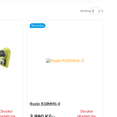
strana
z 1
Novinka
Ryobi R18MMS-0
Obvykle
Obvykle
3 990 Kč
ladem (na
skladem (na