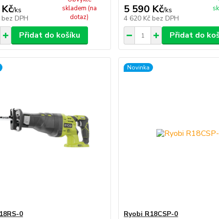
 Kč
5 590 Kč
skladem (na
sk
/
ks
/
ks
dotaz)
č
bez DPH
4 620 Kč
bez DPH
Přidat do košíku
Přidat do ko
Novinka
18RS-0
Ryobi R18CSP-0