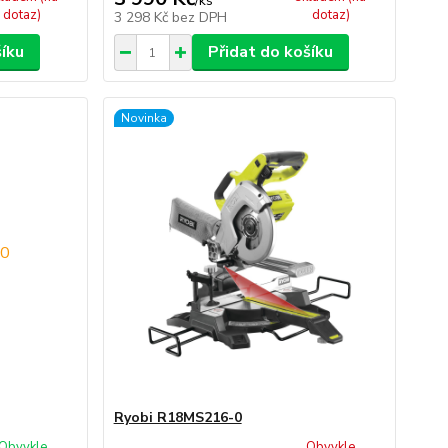
/
ks
dotaz)
dotaz)
3 298 Kč
bez DPH
šíku
Přidat do košíku
Novinka
Ryobi R18MS216-0
Obvykle
Obvykle