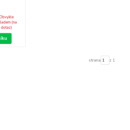
Obvykle
ladem (na
dotaz)
šíku
strana
z 1