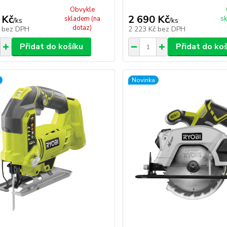
Obvykle
 Kč
2 690 Kč
skladem (na
sk
/
ks
/
ks
dotaz)
č
bez DPH
2 223 Kč
bez DPH
Přidat do košíku
Přidat do ko
Novinka