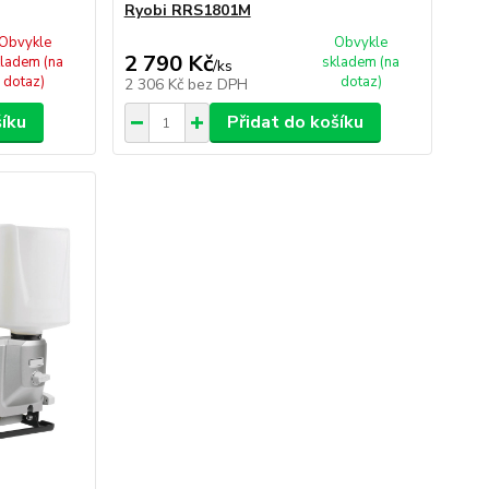
Ryobi RRS1801M
Obvykle
Obvykle
2 790 Kč
ladem (na
skladem (na
/
ks
dotaz)
dotaz)
2 306 Kč
bez DPH
šíku
Přidat do košíku