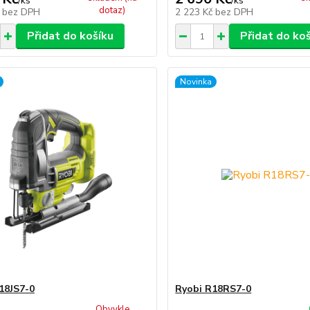
/
ks
/
ks
dotaz)
č
bez DPH
2 223 Kč
bez DPH
Přidat do košíku
Přidat do ko
Novinka
18JS7-0
Ryobi R18RS7-0
Obvykle