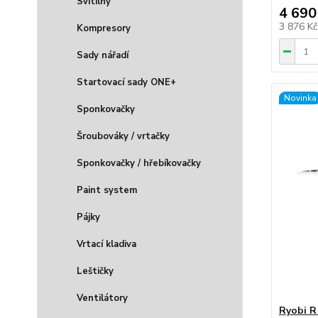
Svítilny
4 690
3 876 K
Kompresory
Sady nářadí
Startovací sady ONE+
Novinka
Sponkovačky
Šroubováky / vrtačky
Sponkovačky / hřebíkovačky
Paint system
Pájky
Vrtací kladiva
Leštičky
Ventilátory
Ryobi R