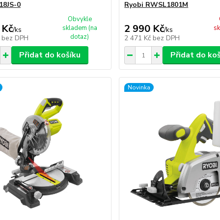
18JS-0
Ryobi RWSL1801M
Obvykle
 Kč
2 990 Kč
skladem (na
sk
/
ks
/
ks
dotaz)
č
bez DPH
2 471 Kč
bez DPH
Přidat do košíku
Přidat do ko
Novinka