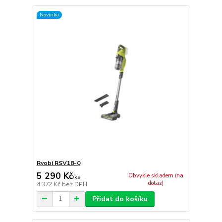
Novinka
Ryobi RSV18-0
5 290 Kč
Obvykle skladem (na
/
ks
dotaz)
4 372 Kč
bez DPH
Přidat do košíku