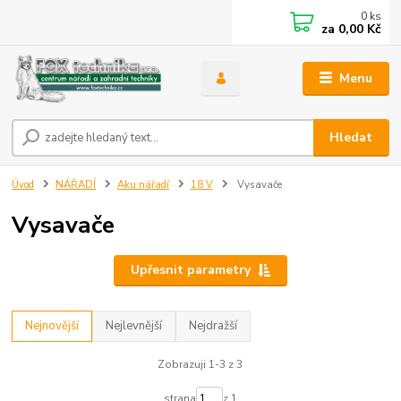
0
ks
za
0,00 Kč
Menu
Hledat
Úvod
NÁŘADÍ
Aku nářadí
18 V
Vysavače
Vysavače
Upřesnit parametry
Nejnovější
Nejlevnější
Nejdražší
Zobrazuji 1-3 z 3
strana
z 1