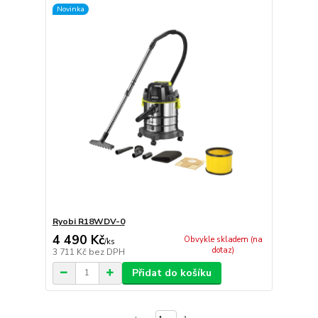
Novinka
Ryobi R18WDV-0
4 490 Kč
Obvykle skladem (na
/
ks
dotaz)
3 711 Kč
bez DPH
Přidat do košíku