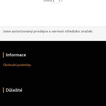
strana
z 1
Jsme autorizovaný prodejce a servisní středisko značek:
Informace
Obchodní podmínky
Důležité