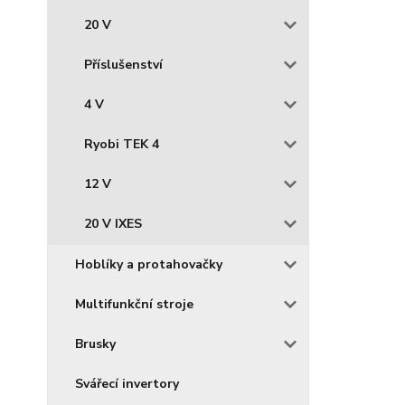
20 V
Příslušenství
4 V
Ryobi TEK 4
12 V
20 V IXES
Hoblíky a protahovačky
Multifunkční stroje
Brusky
Svářecí invertory