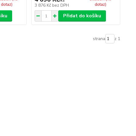
/
ks
dotaz)
dotaz)
3 876 Kč
bez DPH
šíku
Přidat do košíku
strana
z 1