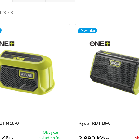
1-3 z 3
Novinka
RBTM18-0
Ryobi RBT18-0
Obvykle
 Kč
2 990 Kč
skladem (na
sk