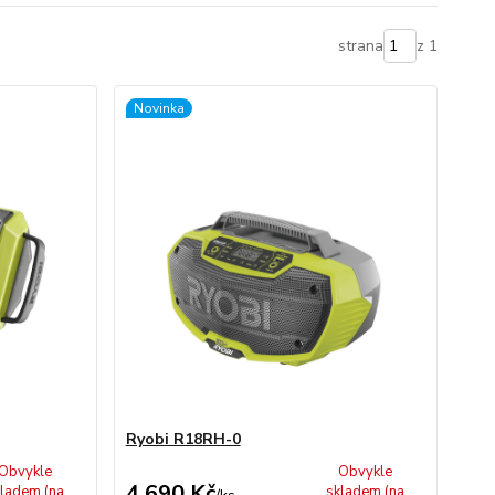
strana
z 1
Novinka
Ryobi R18RH-0
Obvykle
Obvykle
4 690 Kč
ladem (na
skladem (na