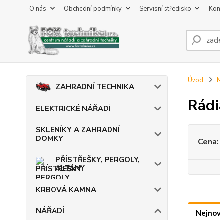
O nás
Obchodní podmínky
Servisní středisko
Kon
Úvod
ZAHRADNÍ TECHNIKA
Rádi
ELEKTRICKÉ NÁŘADÍ
SKLENÍKY A ZAHRADNÍ
DOMKY
Cena:
PŘÍSTŘEŠKY, PERGOLY,
ALTÁNY
KRBOVÁ KAMNA
NÁŘADÍ
Nejnov