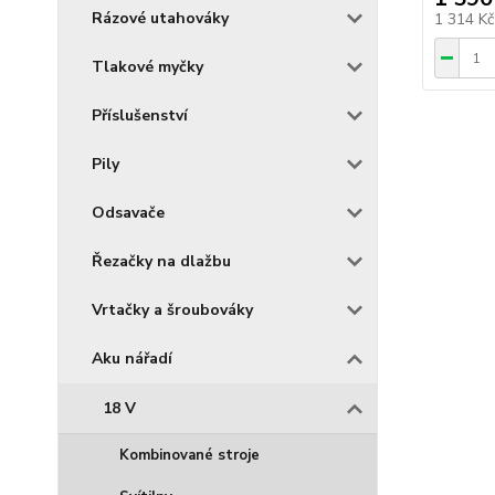
Rázové utahováky
1 314 K
Tlakové myčky
Příslušenství
Pily
Odsavače
Řezačky na dlažbu
Vrtačky a šroubováky
Aku nářadí
18 V
Kombinované stroje