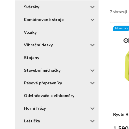
Svěráky
Zobrazuji 
Kombinované stroje
Novinka
Vozíky
Vibrační desky
Stojany
Stavební míchačky
Pásové přepravníky
Odvlhčovače a vlhkoměry
Horní frézy
Ryobi 
Leštičky
1 590