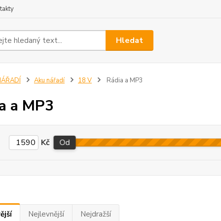
takty
Hledat
NÁŘADÍ
Aku nářadí
18 V
Rádia a MP3
a a MP3
Kč
Od
ější
Nejlevnější
Nejdražší