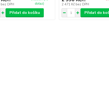
/
ks
/
ks
dotaz)
č
bez DPH
2 471 Kč
bez DPH
Přidat do košíku
Přidat do ko