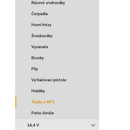
Rázové utahováky
Čerpadla
Horní frézy
Šroubováky
Vysavače
Brusky
Pily
Vytlačovací pistole
Hoblíky
Rádia a MP3
Patio čističe
14,4 V