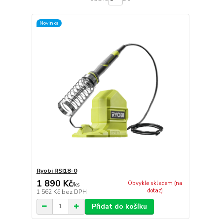
Novinka
Ryobi RSI18-0
1 890 Kč
Obvykle skladem (na
/
ks
dotaz)
1 562 Kč
bez DPH
Přidat do košíku