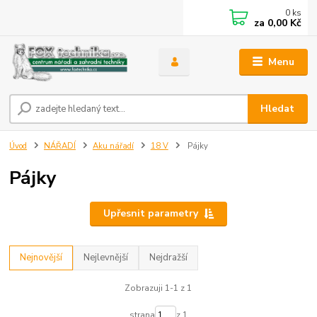
0
ks
za
0,00 Kč
Menu
Hledat
Úvod
NÁŘADÍ
Aku nářadí
18 V
Pájky
Pájky
Upřesnit parametry
Nejnovější
Nejlevnější
Nejdražší
Zobrazuji 1-1 z 1
strana
z 1