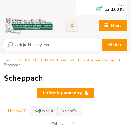
0
ks
za
0,00 Kč
Menu
Hledat
Úvod
ZAHRADNÍ TECHNIKA
Vyžínače
s elektrickým motorem
Scheppach
Scheppach
Upřesnit parametry
Nejnovější
Nejlevnější
Nejdražší
Zobrazuji 1-1 z 1