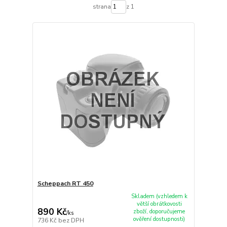
strana
z 1
Scheppach RT 450
Skladem (vzhledem k
větší obrátkovosti
890 Kč
zboží, doporučujeme
/
ks
ověření dostupnosti)
736 Kč
bez DPH