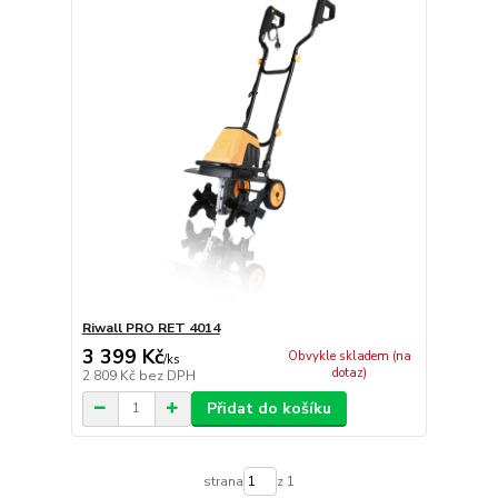
Riwall PRO RET 4014
3 399 Kč
Obvykle skladem (na
/
ks
dotaz)
2 809 Kč
bez DPH
Přidat do košíku
strana
z 1