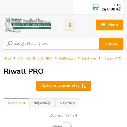
0
ks
za
0,00 Kč
Menu
Hledat
Úvod
ZAHRADNÍ TECHNIKA
Kultivátory
Elektrické
Riwall PRO
Riwall PRO
Upřesnit parametry
Nejnovější
Nejlevnější
Nejdražší
Zobrazuji 1-4 z 4
strana
z 1